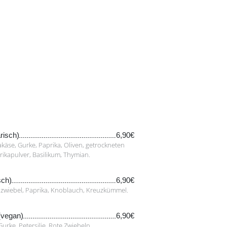
risch)
6,90€
akäse, Gurke, Paprika, Oliven, getrockneten
prikapulver, Basilikum, Thymian.
sch)
6,90€
hzwiebel, Paprika, Knoblauch, Kreuzkümmel.
(vegan)
6,90€
urke, Petersilie, Rote Zwiebeln.