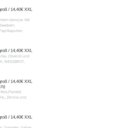
 groß / 14,40€ XXL
buntem Gemüse. Mit
Zwiebeln,
Paprikapulver,
 groß / 14,40€ XXL
ika, Olivenöl und
uch, WEISSBROT,
 groß / 14,40€ XXL
ch)
 Reis,Planted
HL, Zitrone und
 groß / 14,40€ XXL
ln, Tomaten, Sahne,