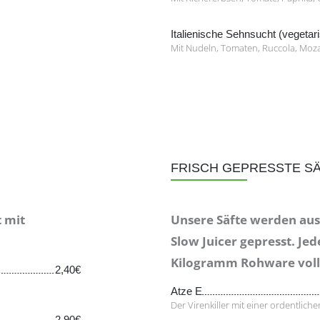
Italienische Sehnsucht (vegetar
Mit Nudeln, Tomaten, Ruccola, Mozare
FRISCH GEPRESSTE S
 mit
Unsere Säfte werden au
Slow Juicer gepresst. Je
Kilogramm Rohware volle
2,40€
Atze E
Der Virenkiller mit einer ordentlich
2,90€