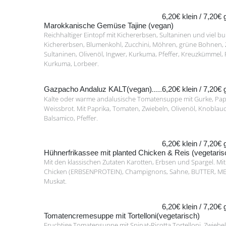
6,20€ klein / 7,20€
Marokkanische Gemüse Tajine (vegan)
Reichhaltiger Eintopf mit Kichererbsen, Sultaninen und viel 
Kichererbsen, Blumenkohl, Zucchini, Möhren, grüne Bohnen, 
Sultaninen, Olivenöl, Ingwer, Kurkuma, Pfeffer, Kreuzkümmel, 
Kurkuma, Lorbeer.
Gazpacho Andaluz KALT(vegan)
6,20€ klein / 7,20€
Kalte oder warme andalusische Tomatensuppe mit Gurke, Papr
Weissbrot. Mit Paprika, Tomaten, Zwiebeln, Olivenöl, Knobla
Balsamico, Pfeffer.
6,20€ klein / 7,20€
Hühnerfrikassee mit planted Chicken & Reis (vegetaris
Mit den klassischen Zutaten Karotten, Erbsen und Spargel. Mit
Chicken (ERBSENPROTEIN), Champignons, Sahne, BUTTER, ME
Muskat.
6,20€ klein / 7,20€
Tomatencremesuppe mit Tortelloni(vegetarisch)
Fruchtige Tomatensuppe mit Spinat-Ricotta Tortelloni, Zwiebe