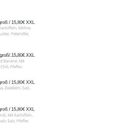
 groß / 15,80€ XXL
Kartoffeln, Möhre,
ker, Petersillie,
€ groß/ 15,80€ XXL
nd Banane. Mit
hili, Pfeffer.
 groß / 15,80€ XXL
a, Zwiebeln, Salz,
 groß / 15,80€ XXL
d). Mit Kartoffeln,
z, Salz, Pfeffer,