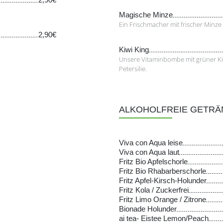
Magische Minze
Ein Frischmacher mit frischer Minz
2,90€
Kiwi King
Unsere Vitaminbombe mit grüner Kiwi
Petersilie.
ALKOHOLFREIE GETRÄ
Viva con Aqua leise
Viva con Aqua laut
Fritz Bio Apfelschorle
Fritz Bio Rhabarberschorle
Fritz Apfel-Kirsch-Holunder
Fritz Kola / Zuckerfrei
Fritz Limo Orange / Zitrone
Bionade Holunder
ai tea- Eistee Lemon/Peach