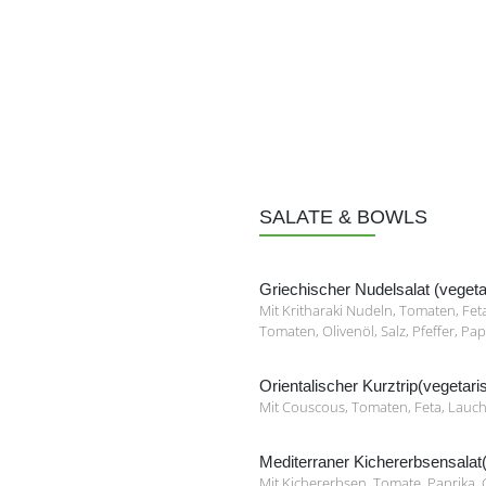
SALATE & BOWLS
Griechischer Nudelsalat (vegeta
Mit Kritharaki Nudeln, Tomaten, Fet
Tomaten, Olivenöl, Salz, Pfeffer, Pa
Orientalischer Kurztrip(vegetari
Mit Couscous, Tomaten, Feta, Lauc
Mediterraner Kichererbsensalat
Mit Kichererbsen, Tomate, Paprika, G