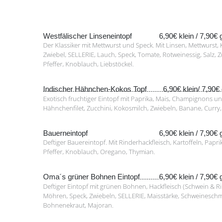
Westfälischer Linseneintopf
6,90€ klein / 7,90€
Der Klassiker mit Mettwurst und Speck. Mit Linsen, Mettwurst, 
Zwiebel, SELLERIE, Lauch, Speck, Tomate, Rotweinessig, Salz, Zuc
Pfeffer, Knoblauch, Liebstöckel.
Indischer Hähnchen-Kokos Topf
6,90€ klein/ 7,90
Exotisch fruchtiger Eintopf mit Paprika, Mais, Champignons u
Hähnchenfilet, Zucchini, Kokosmilch, Zwiebeln, Banane, Curry, C
Bauerneintopf
6,90€ klein / 7,90€
Deftiger Bauereintopf. Mit Rinderhackfleisch, Kartoffeln, Paprik
Pfeffer, Knoblauch, Oregano, Thymian.
Oma´s grüner Bohnen Eintopf
6,90€ klein / 7,90€
Deftiger Eintopf mit grünen Bohnen, Hackfleisch (Schwein & Rin
Möhren, Speck, Zwiebeln, SELLERIE, Maisstärke, Schweineschmal
Bohnenekraut, Majoran.