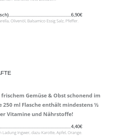
isch)
6,90€
lla, Olivenöl, Balsamico Essig Salz, Pfeffer.
ÄFTE
s frischem Gemüse & Obst schonend im
de 250 ml Flasche enthält mindestens ½
r Vitamine und Nährstoffe!
4,40€
en Ladung Ingwer, dazu Karotte, Apfel, Orange.