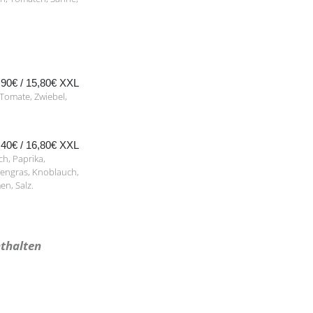
,90€ / 15,80€ XXL
 Tomate, Zwiebel,
,40€ / 16,80€ XXL
ch, Paprika,
nengras, Knoblauch,
n, Salz.
thalten